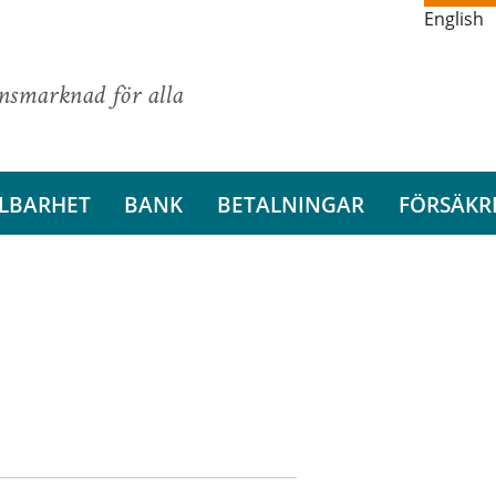
English
ansmarknad för alla
LBARHET
BANK
BETALNINGAR
FÖRSÄKR