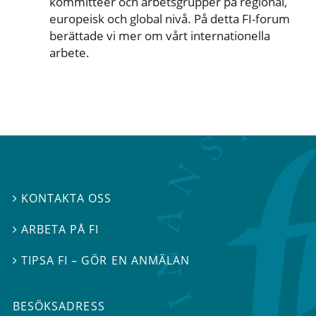
kommittéer och arbetsgrupper på regional,
europeisk och global nivå. På detta FI-forum
berättade vi mer om vårt internationella
arbete.
KONTAKTA OSS

ARBETA PÅ FI

TIPSA FI – GÖR EN ANMÄLAN

BESÖKSADRESS