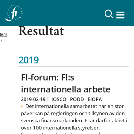
Resultat
Hem
2019
FI-forum: FI:s
internationella arbete
2019-02-19
|
IOSCO
PODD
EIOPA
Det internationella samarbetet har en stor
påverkan på regleringen och tillsynen av den
svenska finansmarknaden. FI är därför aktivt i
över 100 internationella styrelser,