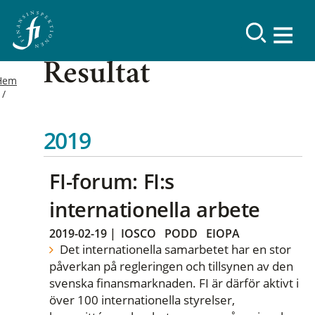
Resultat
Hem
2019
FI-forum: FI:s
internationella arbete
2019-02-19
|
IOSCO
PODD
EIOPA
Det internationella samarbetet har en stor
påverkan på regleringen och tillsynen av den
svenska finansmarknaden. FI är därför aktivt i
över 100 internationella styrelser,