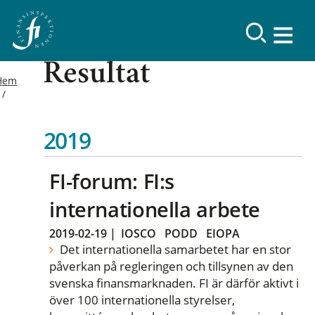
Resultat
Hem
2019
FI-forum: FI:s
internationella arbete
2019-02-19
|
IOSCO
PODD
EIOPA
Det internationella samarbetet har en stor
påverkan på regleringen och tillsynen av den
svenska finansmarknaden. FI är därför aktivt i
över 100 internationella styrelser,