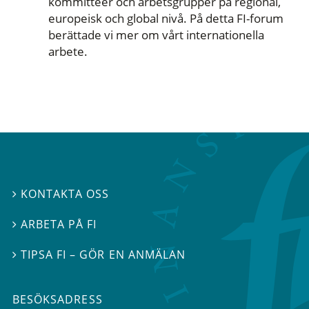
kommittéer och arbetsgrupper på regional,
europeisk och global nivå. På detta FI-forum
berättade vi mer om vårt internationella
arbete.
KONTAKTA OSS

ARBETA PÅ FI

TIPSA FI – GÖR EN ANMÄLAN

BESÖKSADRESS