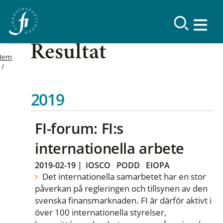
Resultat
Hem
2019
FI-forum: FI:s
internationella arbete
2019-02-19
|
IOSCO
PODD
EIOPA
Det internationella samarbetet har en stor
påverkan på regleringen och tillsynen av den
svenska finansmarknaden. FI är därför aktivt i
över 100 internationella styrelser,