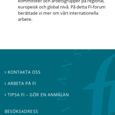
kommittéer och arbetsgrupper på regional,
europeisk och global nivå. På detta FI-forum
berättade vi mer om vårt internationella
arbete.
KONTAKTA OSS

ARBETA PÅ FI

TIPSA FI – GÖR EN ANMÄLAN

BESÖKSADRESS