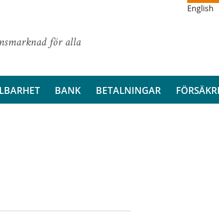
English
ansmarknad för alla
LBARHET
BANK
BETALNINGAR
FÖRSÄKR