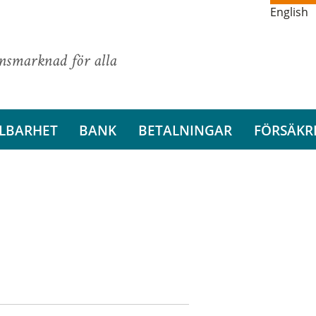
English
ansmarknad för alla
LBARHET
BANK
BETALNINGAR
FÖRSÄKR