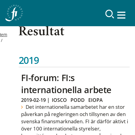
Resultat
Hem
2019
FI-forum: FI:s
internationella arbete
2019-02-19
|
IOSCO
PODD
EIOPA
Det internationella samarbetet har en stor
påverkan på regleringen och tillsynen av den
svenska finansmarknaden. FI är därför aktivt i
över 100 internationella styrelser,