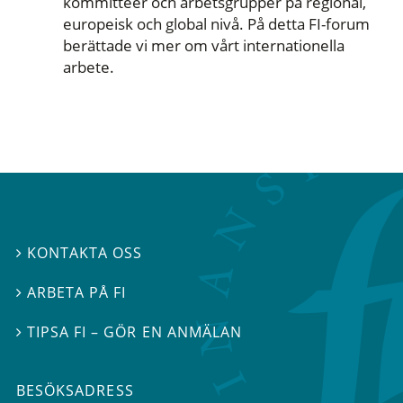
kommittéer och arbetsgrupper på regional,
europeisk och global nivå. På detta FI-forum
berättade vi mer om vårt internationella
arbete.
KONTAKTA OSS

ARBETA PÅ FI

TIPSA FI – GÖR EN ANMÄLAN

BESÖKSADRESS