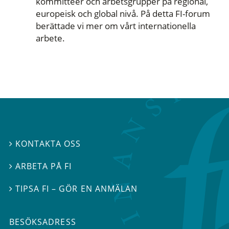
kommittéer och arbetsgrupper på regional,
europeisk och global nivå. På detta FI-forum
berättade vi mer om vårt internationella
arbete.
KONTAKTA OSS

ARBETA PÅ FI

TIPSA FI – GÖR EN ANMÄLAN

BESÖKSADRESS