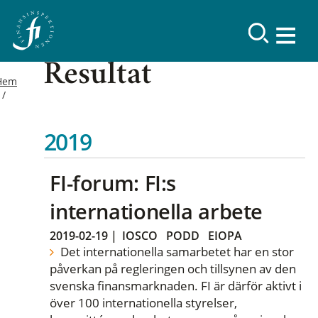
Resultat
Hem
2019
FI-forum: FI:s
internationella arbete
2019-02-19
|
IOSCO
PODD
EIOPA
Det internationella samarbetet har en stor
påverkan på regleringen och tillsynen av den
svenska finansmarknaden. FI är därför aktivt i
över 100 internationella styrelser,