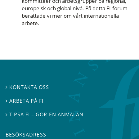
kommittéer och arbetsgrupper på regional,
europeisk och global nivå. På detta FI-forum
berättade vi mer om vårt internationella
arbete.
KONTAKTA OSS

ARBETA PÅ FI

TIPSA FI – GÖR EN ANMÄLAN

BESÖKSADRESS