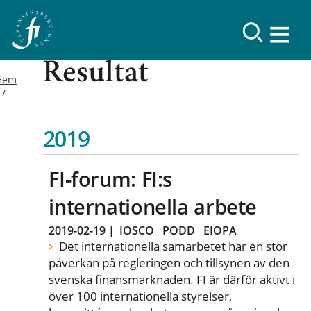
Resultat
Hem
2019
FI-forum: FI:s
internationella arbete
2019-02-19
|
IOSCO
PODD
EIOPA
Det internationella samarbetet har en stor
påverkan på regleringen och tillsynen av den
svenska finansmarknaden. FI är därför aktivt i
över 100 internationella styrelser,