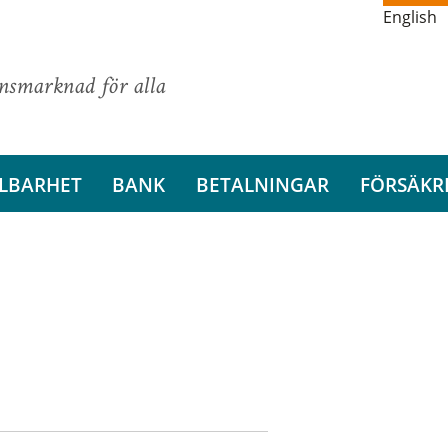
English
ansmarknad för alla
LBARHET
BANK
BETALNINGAR
FÖRSÄKR