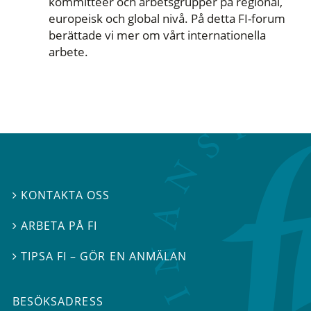
kommittéer och arbetsgrupper på regional,
europeisk och global nivå. På detta FI-forum
berättade vi mer om vårt internationella
arbete.
KONTAKTA OSS

ARBETA PÅ FI

TIPSA FI – GÖR EN ANMÄLAN

BESÖKSADRESS