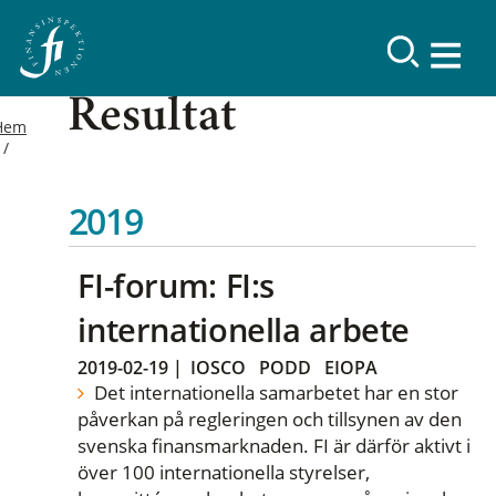
Resultat
Hem
2019
FI-forum: FI:s
internationella arbete
2019-02-19
|
IOSCO
PODD
EIOPA
Det internationella samarbetet har en stor
påverkan på regleringen och tillsynen av den
svenska finansmarknaden. FI är därför aktivt i
över 100 internationella styrelser,