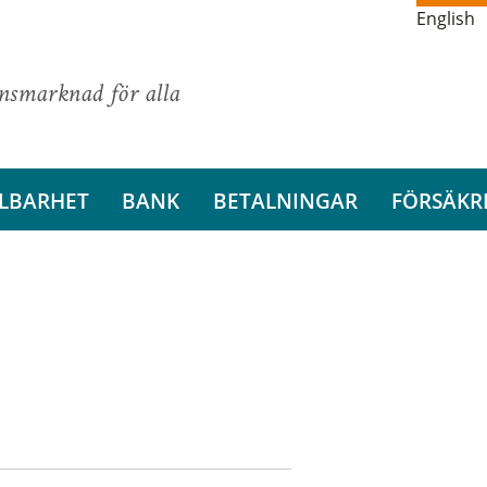
English
ansmarknad för alla
LBARHET
BANK
BETALNINGAR
FÖRSÄKR