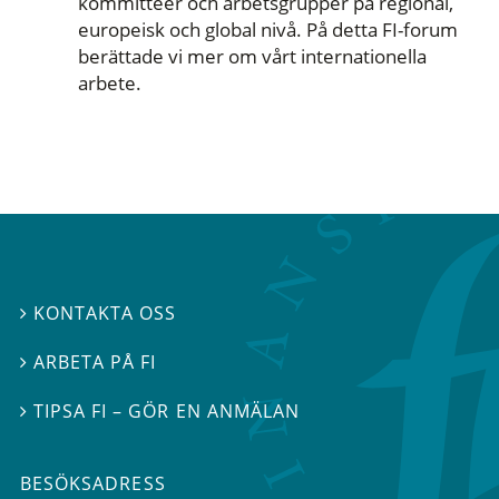
kommittéer och arbetsgrupper på regional,
europeisk och global nivå. På detta FI-forum
berättade vi mer om vårt internationella
arbete.
KONTAKTA OSS

ARBETA PÅ FI

TIPSA FI – GÖR EN ANMÄLAN

BESÖKSADRESS