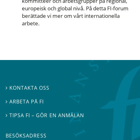
kommittéer och arbetsgrupper på regional,
europeisk och global nivå. På detta FI-forum
berättade vi mer om vårt internationella
arbete.
KONTAKTA OSS

ARBETA PÅ FI

TIPSA FI – GÖR EN ANMÄLAN

BESÖKSADRESS