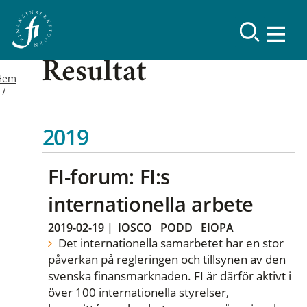
Resultat
Hem
2019
FI-forum: FI:s
internationella arbete
2019-02-19
|
IOSCO
PODD
EIOPA
Det internationella samarbetet har en stor
påverkan på regleringen och tillsynen av den
svenska finansmarknaden. FI är därför aktivt i
över 100 internationella styrelser,