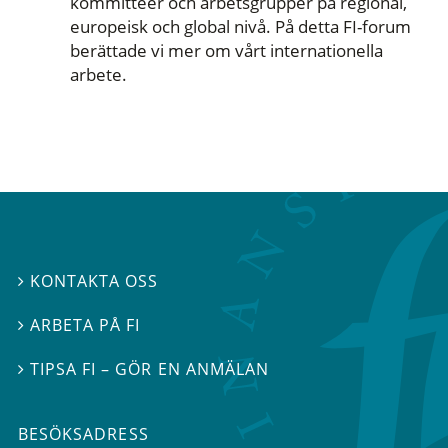
kommittéer och arbetsgrupper på regional,
europeisk och global nivå. På detta FI-forum
berättade vi mer om vårt internationella
arbete.
KONTAKTA OSS

ARBETA PÅ FI

TIPSA FI – GÖR EN ANMÄLAN

BESÖKSADRESS