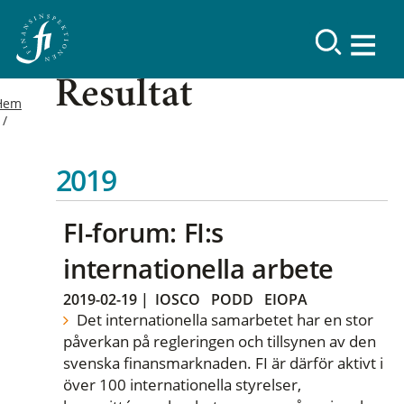
Resultat
Hem
2019
FI-forum: FI:s
internationella arbete
2019-02-19
|
IOSCO
PODD
EIOPA
Det internationella samarbetet har en stor
påverkan på regleringen och tillsynen av den
svenska finansmarknaden. FI är därför aktivt i
över 100 internationella styrelser,