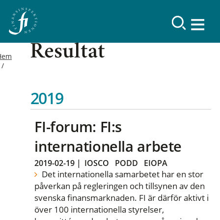
Resultat
Hem
2019
FI-forum: FI:s
internationella arbete
2019-02-19
|
IOSCO
PODD
EIOPA
Det internationella samarbetet har en stor
påverkan på regleringen och tillsynen av den
svenska finansmarknaden. FI är därför aktivt i
över 100 internationella styrelser,