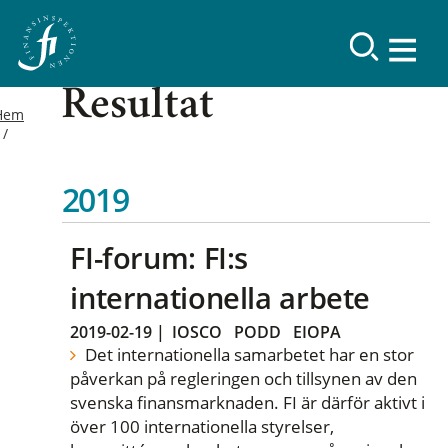
Resultat
Hem
2019
FI-forum: FI:s
internationella arbete
2019-02-19
|
IOSCO
PODD
EIOPA
Det internationella samarbetet har en stor
påverkan på regleringen och tillsynen av den
svenska finansmarknaden. FI är därför aktivt i
över 100 internationella styrelser,