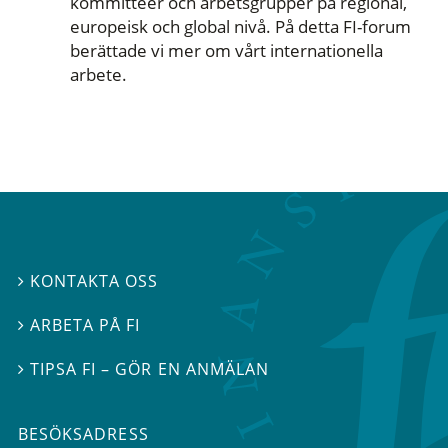
kommittéer och arbetsgrupper på regional,
europeisk och global nivå. På detta FI-forum
berättade vi mer om vårt internationella
arbete.
KONTAKTA OSS

ARBETA PÅ FI

TIPSA FI – GÖR EN ANMÄLAN

BESÖKSADRESS