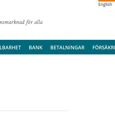
English
ansmarknad för alla
LBARHET
BANK
BETALNINGAR
FÖRSÄKR