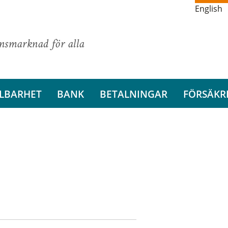
English
ansmarknad för alla
LBARHET
BANK
BETALNINGAR
FÖRSÄKR