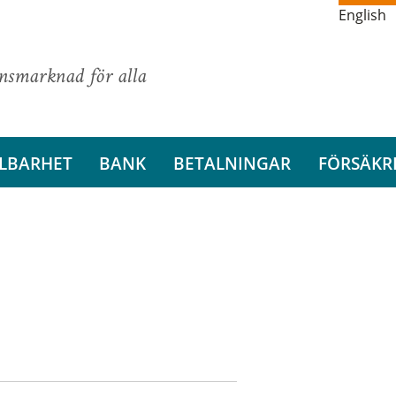
English
ansmarknad för alla
LBARHET
BANK
BETALNINGAR
FÖRSÄKR