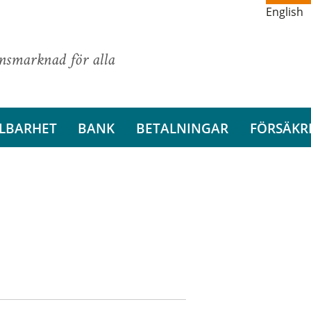
English
ansmarknad för alla
LBARHET
BANK
BETALNINGAR
FÖRSÄKR