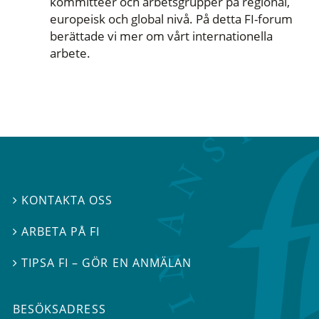
kommittéer och arbetsgrupper på regional,
europeisk och global nivå. På detta FI-forum
berättade vi mer om vårt internationella
arbete.
KONTAKTA OSS

ARBETA PÅ FI

TIPSA FI – GÖR EN ANMÄLAN

BESÖKSADRESS