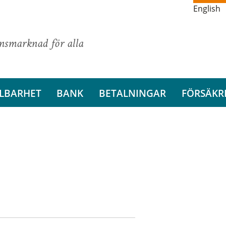
English
ansmarknad för alla
LBARHET
BANK
BETALNINGAR
FÖRSÄKR