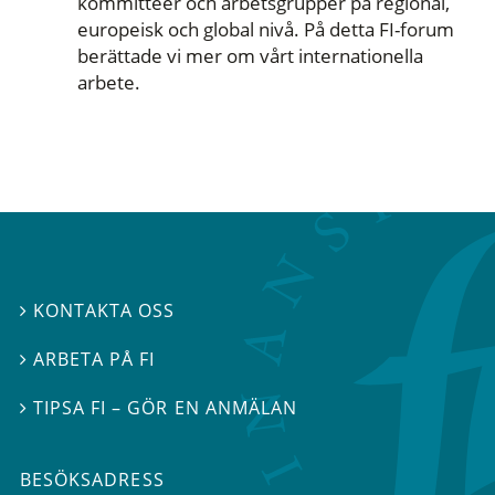
kommittéer och arbetsgrupper på regional,
europeisk och global nivå. På detta FI-forum
berättade vi mer om vårt internationella
arbete.
KONTAKTA OSS

ARBETA PÅ FI

TIPSA FI – GÖR EN ANMÄLAN

BESÖKSADRESS