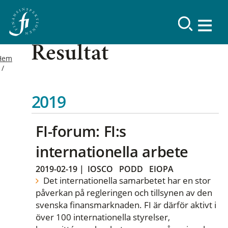
Resultat
Hem
2019
FI-forum: FI:s
internationella arbete
2019-02-19
|
IOSCO
PODD
EIOPA
Det internationella samarbetet har en stor
påverkan på regleringen och tillsynen av den
svenska finansmarknaden. FI är därför aktivt i
över 100 internationella styrelser,