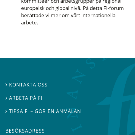
kommittéer och arbetsgrupper på regional,
europeisk och global nivå. På detta FI-forum
berättade vi mer om vårt internationella
arbete.
KONTAKTA OSS

ARBETA PÅ FI

TIPSA FI – GÖR EN ANMÄLAN

BESÖKSADRESS