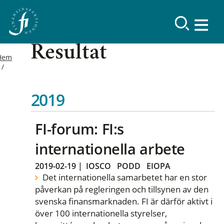
Resultat
Hem
2019
FI-forum: FI:s
internationella arbete
2019-02-19
|
IOSCO
PODD
EIOPA
Det internationella samarbetet har en stor
påverkan på regleringen och tillsynen av den
svenska finansmarknaden. FI är därför aktivt i
över 100 internationella styrelser,