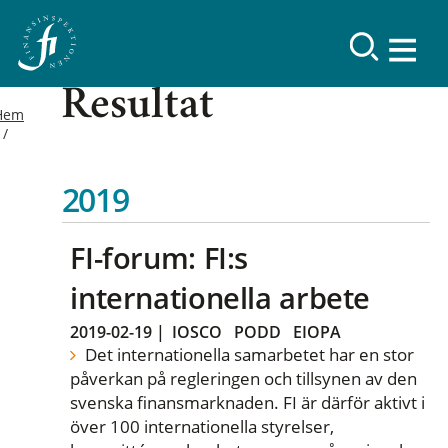
Resultat
Hem
2019
FI-forum: FI:s
internationella arbete
2019-02-19
|
IOSCO
PODD
EIOPA
Det internationella samarbetet har en stor
påverkan på regleringen och tillsynen av den
svenska finansmarknaden. FI är därför aktivt i
över 100 internationella styrelser,