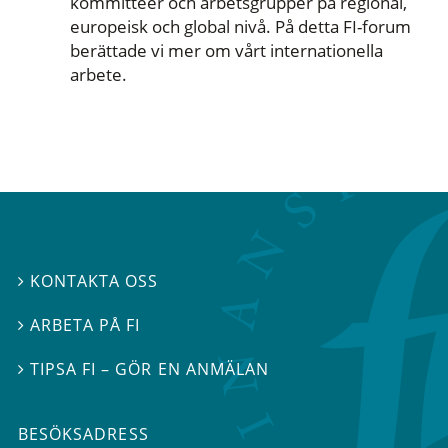
kommittéer och arbetsgrupper på regional,
europeisk och global nivå. På detta FI-forum
berättade vi mer om vårt internationella
arbete.
KONTAKTA OSS

ARBETA PÅ FI

TIPSA FI – GÖR EN ANMÄLAN

BESÖKSADRESS