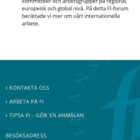
kommittéer och arbetsgrupper på regional,
europeisk och global nivå. På detta FI-forum
berättade vi mer om vårt internationella
arbete.
KONTAKTA OSS

ARBETA PÅ FI

TIPSA FI – GÖR EN ANMÄLAN

BESÖKSADRESS