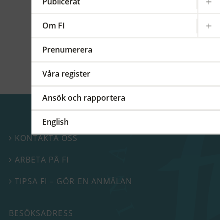
kommittéer och arbetsgrupper på regional,
Publicerat
europeisk och global nivå. På detta FI-forum
berättade vi mer om vårt internationella
Om FI
arbete.
Prenumerera
Våra register
Ansök och rapportera
English
KONTAKTA OSS

ARBETA PÅ FI

TIPSA FI – GÖR EN ANMÄLAN

BESÖKSADRESS