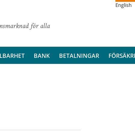
English
ansmarknad för alla
LBARHET
BANK
BETALNINGAR
FÖRSÄKR