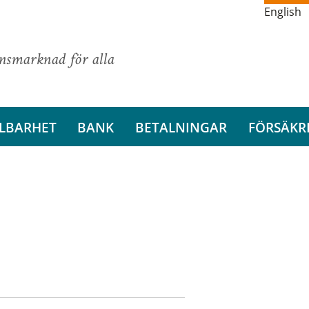
English
ansmarknad för alla
LBARHET
BANK
BETALNINGAR
FÖRSÄKR