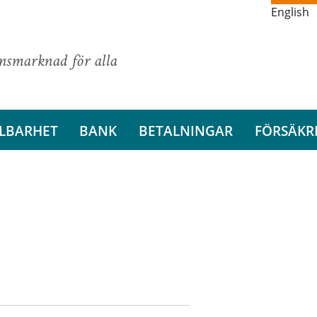
English
ansmarknad för alla
LBARHET
BANK
BETALNINGAR
FÖRSÄKR