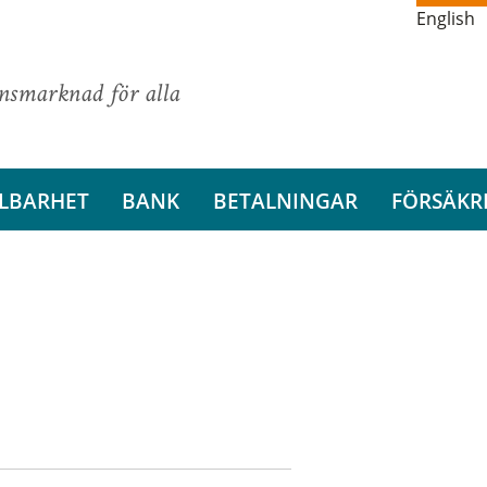
English
ansmarknad för alla
LBARHET
BANK
BETALNINGAR
FÖRSÄKR