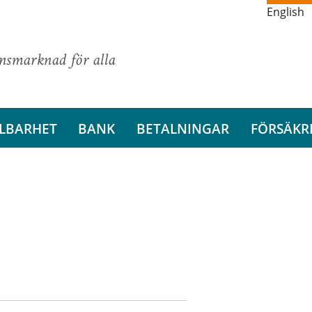
English
ansmarknad för alla
LBARHET
BANK
BETALNINGAR
FÖRSÄKR