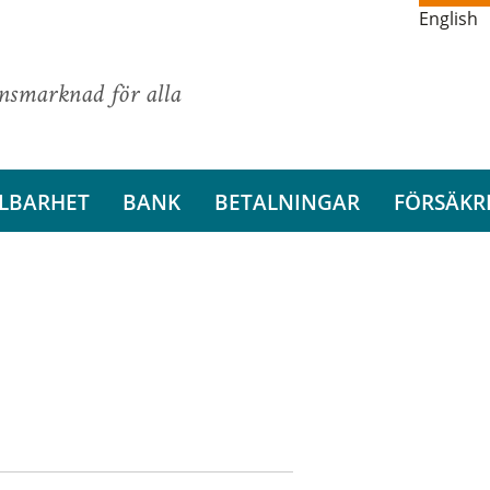
English
ansmarknad för alla
LBARHET
BANK
BETALNINGAR
FÖRSÄKR