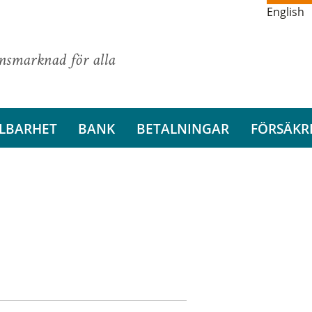
English
ansmarknad för alla
LBARHET
BANK
BETALNINGAR
FÖRSÄKR