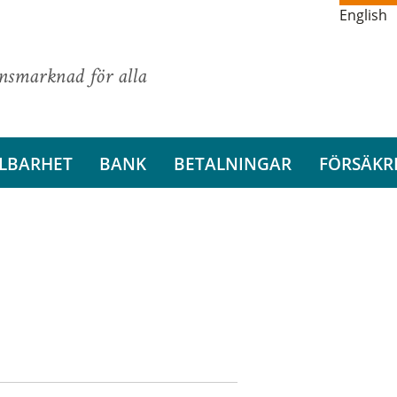
English
ansmarknad för alla
LBARHET
BANK
BETALNINGAR
FÖRSÄKR