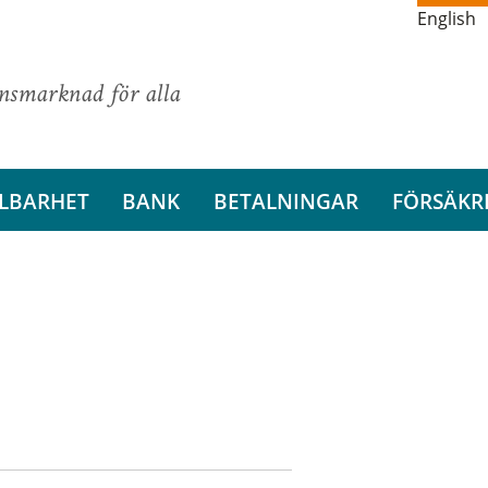
English
ansmarknad för alla
LBARHET
BANK
BETALNINGAR
FÖRSÄKR