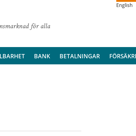
English
ansmarknad för alla
LBARHET
BANK
BETALNINGAR
FÖRSÄKR