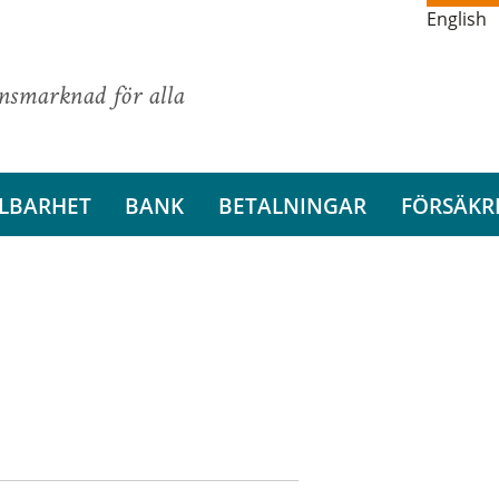
English
ansmarknad för alla
LBARHET
BANK
BETALNINGAR
FÖRSÄKR