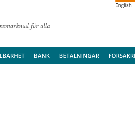
English
ansmarknad för alla
LBARHET
BANK
BETALNINGAR
FÖRSÄKR