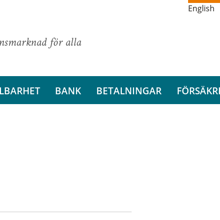
English
ansmarknad för alla
LBARHET
BANK
BETALNINGAR
FÖRSÄKR