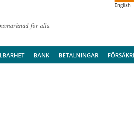
English
ansmarknad för alla
LBARHET
BANK
BETALNINGAR
FÖRSÄKR