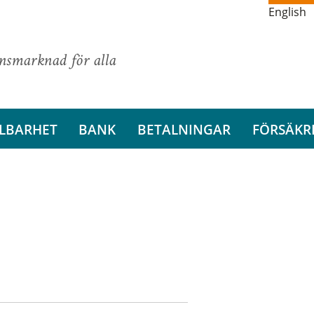
English
ansmarknad för alla
LBARHET
BANK
BETALNINGAR
FÖRSÄKR